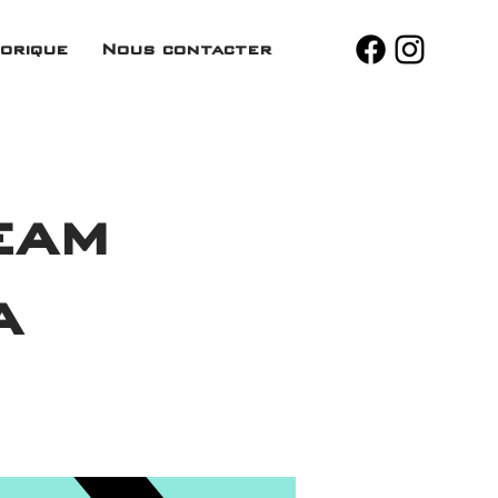
orique
Nous contacter
eam
a