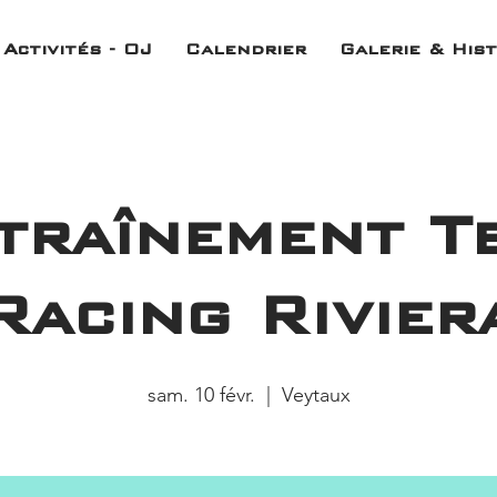
Activités - OJ
Calendrier
Galerie & Hist
traînement T
Racing Rivier
sam. 10 févr.
  |  
Veytaux