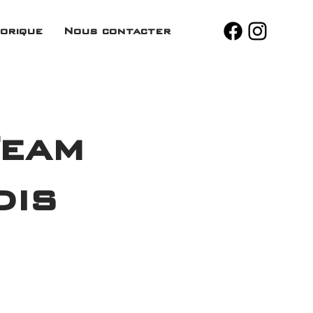
orique
Nous contacter
Team
dis