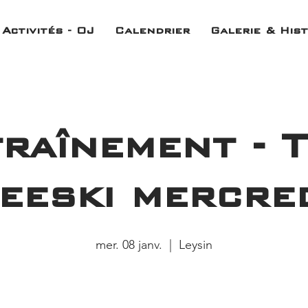
Activités - OJ
Calendrier
Galerie & Hist
raînement - 
eeski mercre
mer. 08 janv.
  |  
Leysin
Aucun billet en vente