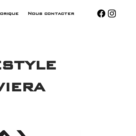
orique
Nous contacter
style
viera