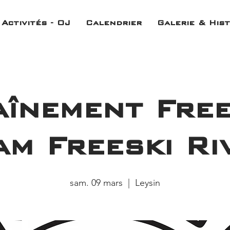
Activités - OJ
Calendrier
Galerie & Hist
aînement Free
am Freeski Ri
sam. 09 mars
  |  
Leysin