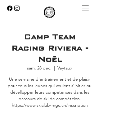
Camp Team
Racing Riviera -
Noël
sam. 28 déc.
  |  
Veytaux
Une semaine d'entraînement et de plaisir
pour tous les jeunes qui veulent s'initier ou
dévellopper leurs compétences dans les
parcours de ski de compétition.
https://www.skiclub-mgc.ch/inscription
Aucun billet en vente
Voir d'autres événements