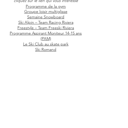
cliquez sur le lien qui vous intéresse
Programme de la gym
Groupe loisir multiglisse
Semaine Snowboard
Ski Alpin – Team Racing Riviera
Freestyle – Team Freeski Riviera
Programme Aspirant Moniteur 14-15 ans
(PAM)
Le Ski Club au skate park
Ski Romand
Événements à
Calendrier
venir