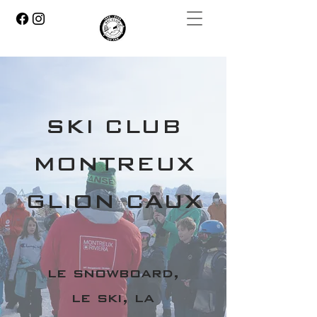
SKI CLUB
MONTREUX
GLION CAUX
le snowboard,
le ski, la